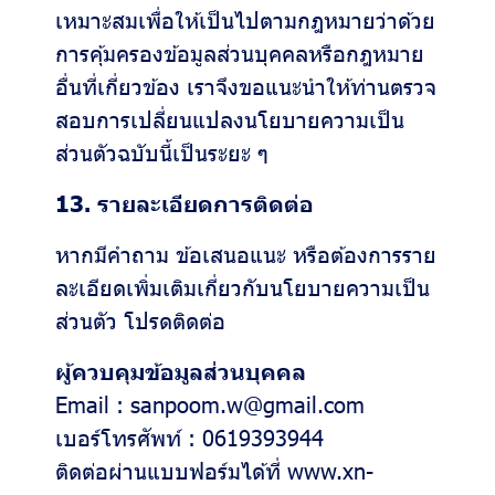
เหมาะสมเพื่อให้เป็นไปตามกฎหมายว่าด้วย
การคุ้มครองข้อมูลส่วนบุคคลหรือกฎหมาย
อื่นที่เกี่ยวข้อง เราจึงขอแนะนำให้ท่านตรวจ
สอบการเปลี่ยนแปลงนโยบายความเป็น
ส่วนตัวฉบับนี้เป็นระยะ ๆ
13. รายละเอียดการติดต่อ
หากมีคำถาม ข้อเสนอแนะ หรือต้องการราย
ละเอียดเพิ่มเติมเกี่ยวกับนโยบายความเป็น
ส่วนตัว โปรดติดต่อ
ผู้ควบคุมข้อมูลส่วนบุคคล
Email : sanpoom.w@gmail.com
เบอร์โทรศัพท์ : 0619393944
ติดต่อผ่านแบบฟอร์มได้ที่
www.xn-