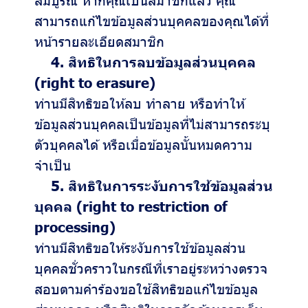
สามารถแก้ไขข้อมูลส่วนบุคคลของคุณได้ที่
หน้ารายละเอียดสมาชิก
4. สิทธิในการลบข้อมูลส่วนบุคคล
(right to erasure)
ท่านมีสิทธิขอให้ลบ ทำลาย หรือทำให้
ข้อมูลส่วนบุคคลเป็นข้อมูลที่ไม่สามารถระบุ
ตัวบุคคลได้ หรือเมื่อข้อมูลนั้นหมดความ
จำเป็น
5. สิทธิในการระงับการใช้ข้อมูลส่วน
บุคคล (right to restriction of
processing)
ท่านมีสิทธิขอให้ระงับการใช้ข้อมูลส่วน
บุคคลชั่วคราวในกรณีที่เราอยู่ระหว่างตรวจ
สอบตามคำร้องขอใช้สิทธิขอแก้ไขข้อมูล