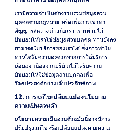
เรามีความจำเป็นต้องรวบรวมข้อมูลส่วน
บุคคลตามกฎหมาย หรือเพื่อการเข้าทำ
สัญญาระหว่างท่านกับเรา หากท่านไม่
ยินยอมให้เราใช้ข้อมูลส่วนบุคคล ท่านยังคง
สามารถใช้บริการของเราได้ ซึ่งอาจทำให้
ท่านได้รับความสะดวกจากการใช้บริการ
น้อยลง เนื่องจากบริษัทไม่ได้รับความ
ยินยอมให้ใช้ข้อมูลส่วนบุคคลเพื่อ
วัตถุประสงค์อย่างเต็มประสิทธิภาพ
12. การแก้ไขเปลี่ยนแปลงนโยบาย
ความเป็นส่วนตัว
นโยบายความเป็นส่วนตัวฉบับนี้อาจมีการ
ปรับปรุงแก้ไขหรือเปลี่ยนแปลงตามความ