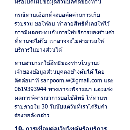
หรือเปิดเผยข้อมูลส่วนบุคคลของท่าน
กรณีท่านเลือกที่จะขอคัดค้านการเก็บ
รวบรวม ขอให้ลบ ทำลายสิทธิที่เคยให้ไว้
อาจมีผลกระทบกับการให้บริการของร้านค้า
ที่ท่านจะได้รับ เราอาจจะไม่สามารถให้
บริการในบางส่วนได้
ท่านสามารถใช้สิทธิของท่านในฐานะ
เจ้าของข้อมูลส่วนบุคคลข้างต้นได้ โดย
ติดต่อมาที่ sanpoom.w@gmail.com และ
0619393944 ทางเราจะพิจารณา และแจ้ง
ผลการพิจารณาการขอใช้สิทธิ ให้ท่านท
ราบภายใน 30 วันนับแต่วันที่เราได้รับคำ
ร้องขอดังกล่าว
10. การเชื่อมต่อเว็บไซต์หรือบริการ