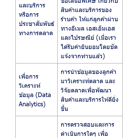
ข้อเสนอพิเศษ เกี่ยวกับ
และบริการ
สินค้าและบริการของ
หรือการ
ร้านค้า ให้แก่ลูกค้าผ่าน
ประชาสัมพันธ์
ทางอีเมล เอสเอ็มเอส
ทางการตลาด
และไปรษณีย์ (เมื่อเรา
ได้รับคำยินยอมโดยชัด
แจ้งจากท่านแล้ว)
การนำข้อมูลของลูกค้า
เพื่อการ
มาวิเคราะห์ตลาด และ
วิเคราะห์
วิจัยตลาดเพื่อพัฒนา
ข้อมูล (Data
สินค้าและบริการให้ดียิ่ง
Analytics)
ขึ้น
การตรวจสอบและการ
ดำเนินการใดๆ เพื่อ