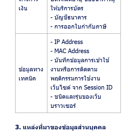
เงิน
ให้บริการบัตร
- บัญชีธนาคาร
- การออกใบกำกับภาษี
- IP Address
- MAC Address
- บันทึกข้อมูลการเข้าใช้
ข้อมูลทาง
งานหรือการติดตาม
เทคนิค
พฤติกรรมการใช้งาน
เว็บไซต์ จาก Session ID
- ชนิดและรุ่นของเว็บ
บราวเซอร์
3. แหล่งที่มาของข้อมูลส่วนบุคคล