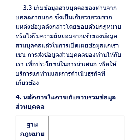
3.3 เก็บข้อมูลส่วนบุคคลของท่านจาก
บุคคลภายนอก ซึ่งเป็นเก็บรวบรวมจาก
แหล่งข้อมูลดังกล่าวโดยชอบด้วยกฎหมาย
หรือได้รับความยินยอมจากเจ้าของข้อมูล
ส่วนบุคคลแล้วในการเปิดเผยข้อมูลแก่เรา
เช่น การส่งข้อมูลส่วนบุคคลของท่านให้กับ
เรา เพื่อประโยชน์ในการนำเสนอ หรือให้
บริการแก่ท่านและการดำเนินธุรกิจที่
เกี่ยวข้อง
4. หลักการในการเก็บรวบรวมข้อมูล
ส่วนบุคคล
ฐาน
กฎหมาย