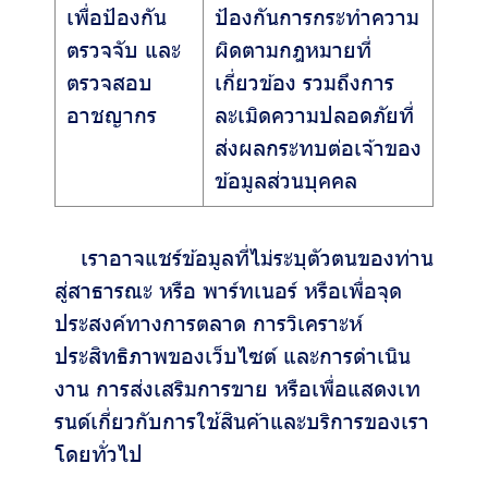
เพื่อป้องกัน
ป้องกันการกระทำความ
ตรวจจับ และ
ผิดตามกฎหมายที่
ตรวจสอบ
เกี่ยวข้อง รวมถึงการ
อาชญากร
ละเมิดความปลอดภัยที่
ส่งผลกระทบต่อเจ้าของ
ข้อมูลส่วนบุคคล
เราอาจแชร์ข้อมูลที่ไม่ระบุตัวตนของท่าน
สู่สาธารณะ หรือ พาร์ทเนอร์ หรือเพื่อจุด
ประสงค์ทางการตลาด การวิเคราะห์
ประสิทธิภาพของเว็บไซต์ และการดำเนิน
งาน การส่งเสริมการขาย หรือเพื่อแสดงเท
รนด์เกี่ยวกับการใช้สินค้าและบริการของเรา
โดยทั่วไป