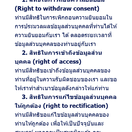
(Right to withdraw consent)
ท่านมีสิทธิในการเพิกถอนความยินยอมใน
การประมวลผลข้อมูลส่วนบุคคลที่ท่านได้ให้
ความยินยอมกับเรา ได้ ตลอดระยะเวลาที่
ข้อมูลส่วนบุคคลของท่านอยู่กับเรา
2. สิทธิในการเข้าถึงข้อมูลส่วน
บุคคล (right of access)
ท่านมีสิทธิขอเข้าถึงข้อมูลส่วนบุคคลของ
ท่านที่อยู่ในความรับผิดชอบของเรา และขอ
ให้เราทำสำเนาข้อมูลดังกล่าวให้แก่ท่าน
3. สิทธิในการแก้ไขข้อมูลส่วนบุคคล
ให้ถูกต้อง (right to rectification)
ท่านมีสิทธิขอแก้ไขข้อมูลส่วนบุคคลของ
ท่านให้ถูกต้อง เพื่อให้เป็นปัจจุบันและ
สมบูรณ์ หากคุณเป็นสมาชิกแล้ว คุณ