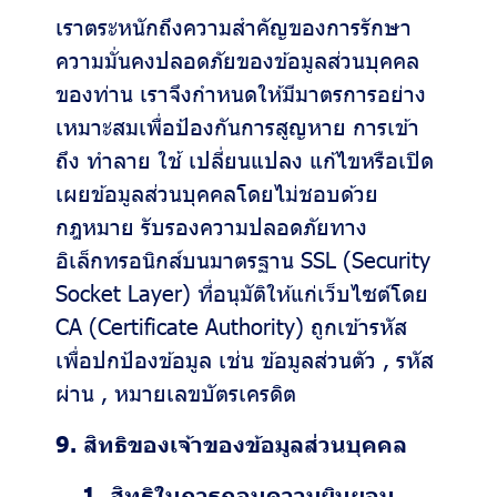
เราตระหนักถึงความสำคัญของการรักษา
ความมั่นคงปลอดภัยของข้อมูลส่วนบุคคล
ของท่าน เราจึงกำหนดให้มีมาตรการอย่าง
เหมาะสมเพื่อป้องกันการสูญหาย การเข้า
ถึง ทำลาย ใช้ เปลี่ยนแปลง แก้ไขหรือเปิด
เผยข้อมูลส่วนบุคคลโดยไม่ชอบด้วย
กฎหมาย รับรองความปลอดภัยทาง
อิเล็กทรอนิกส์บนมาตรฐาน SSL (Security
Socket Layer) ที่อนุมัติให้แก่เว็บไซต์โดย
CA (Certificate Authority) ถูกเข้ารหัส
เพื่อปกป้องข้อมูล เช่น ข้อมูลส่วนตัว , รหัส
ผ่าน , หมายเลขบัตรเครดิต
9. สิทธิของเจ้าของข้อมูลส่วนบุคคล
1. สิทธิในการถอนความยินยอม