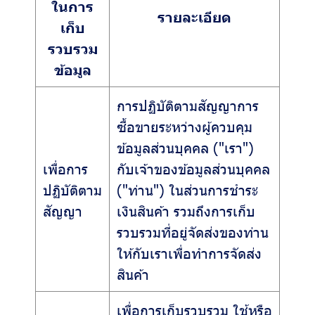
ในการ
รายละเอียด
เก็บ
รวบรวม
ข้อมูล
การปฏิบัติตามสัญญาการ
ซื้อขายระหว่างผู้ควบคุม
ข้อมูลส่วนบุคคล ("เรา")
เพื่อการ
กับเจ้าของข้อมูลส่วนบุคคล
ปฏิบัติตาม
("ท่าน") ในส่วนการชำระ
สัญญา
เงินสินค้า รวมถึงการเก็บ
รวบรวมที่อยู่จัดส่งของท่าน
ให้กับเราเพื่อทำการจัดส่ง
สินค้า
เพื่อการเก็บรวบรวม ใช้หรือ